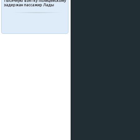
тысячную взятку полицейскому
задержан пассажир Лады