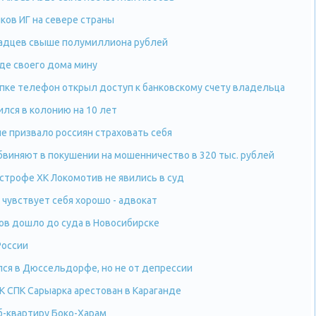
ков ИГ на севере страны
радцев свыше полумиллиона рублей
де своего дома мину
упке телефон открыл доступ к банковскому счету владельца
лся в колонию на 10 лет
е призвало россиян страховать себя
виняют в покушении на мошенничество в 320 тыс. рублей
строфе ХК Локомотив не явились в суд
 чувствует себя хорошо - адвокат
в дошло до суда в Новосибирске
России
ся в Дюссельдорфе, но не от депрессии
 СПК Сарыарка арестован в Караганде
б-квартиру Боко-Харам