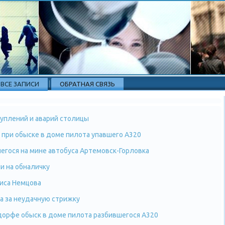
ВСЕ ЗАПИСИ
ОБРАТНАЯ СВЯЗЬ
уплений и аварий столицы
 при обыске в доме пилота упавшего А320
гося на мине автобуса Артемовск-Горловка
 на обналичку
риса Немцова
а за неудачную стрижку
орфе обыск в доме пилота разбившегося А320