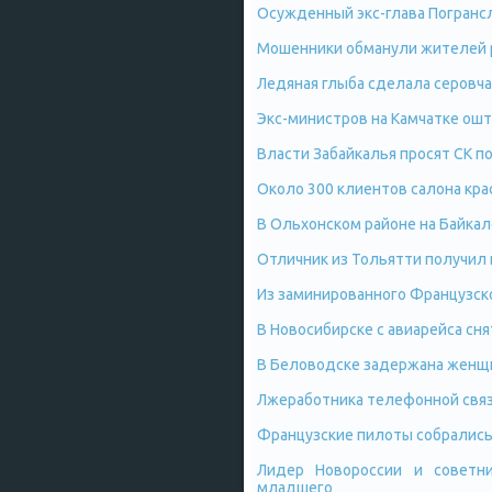
Осужденный экс-глава Погранс
Мошенники обманули жителей 
Ледяная глыба сделала серовча
Экс-министров на Камчатке ош
Власти Забайкалья просят СК по
Около 300 клиентов салона кр
В Ольхонском районе на Байка
Отличник из Тольятти получил 
Из заминированного Французск
В Новосибирске с авиарейса сн
В Беловодске задержана женщин
Лжеработника телефонной связи
Французские пилоты собрались 
Лидер Новороссии и советни
младшего