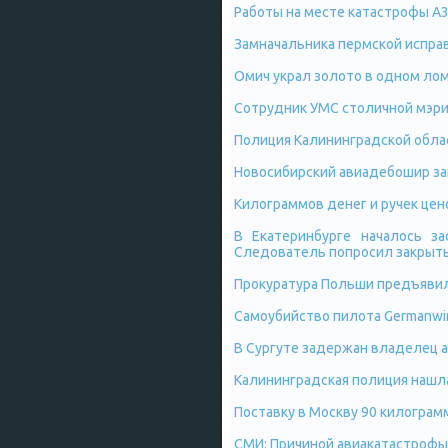
Работы на месте катастрофы А3
Замначальника пермской испра
Омич украл золото в одном лом
Сотрудник УМС столичной мэри
Полиция Калининградской облас
Новосибирский авиадебошир за
Килограммов денег и ручек цен
В Екатеринбурге началось з
Следователь попросил закрыть
Прокуратура Польши предъявил
Самоубийство пилота Germanwin
В Сургуте задержан владелец а
Калининградская полиция нашла
Поставку в Москву 90 килограм
СМИ: Причиной авиакатастрофы 