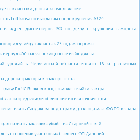
ебует с клиентки деньги за омоложение
сть Lufthansa по выплатам после крушения A320
и в адрес диспетчеров РФ по делу о крушении самолета
говорил убийцу таксиста к 23 годам тюрьмы
ь вернул 400 тысяч, похищенные из бюджета
ий урожай в Челябинской области изъято 18 кг различных
а дороги тракторы в знак протеста
-главу ГосЧС Бочковского, он может выйти завтра
 области предъявили обвинение во взяточничестве
ешение взять Сандакова под стражу до конца мая. ФОТО из зала
щал назвать заказчика убийства Старовойтовой
ело в отношении участковых бывшего ОП Дальний