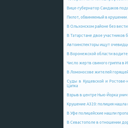
Вице-губернатор Сандаков подо
Пилот, обвиняемый в крушении A
В Ольхонском районе без вести
В Татарстане двое участников 
Автоинспекторы ищут очевидцев
В Воронежской области водител
Число жертв свиного гриппа в 
В Ломоносове жителей горящей
Суды в Кущевской и Ростове-
Цапка
Взрыв в центре Нью-Йорка уни
Крушение А320: полиция нашла
В Уфе полицейские нашли проп
В Севастополе в отношении до