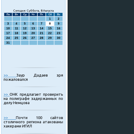
Сегодня: Суббота, 8 Августа
Пн
Вт
Ср
Чт
Пт
Сб
Вс
1
2
3
4
5
6
7
8
9
10
11
12
13
14
15
16
17
18
19
20
21
22
23
24
25
26
27
28
29
30
31
>>
Заур Дадаев зря
пожаловался
>>
ОНК предлагает проверить
на полиграфе задержанных по
делу Немцова
>>
Почти 100 сайтов
столичного региона атакованы
хакерами ИГИЛ