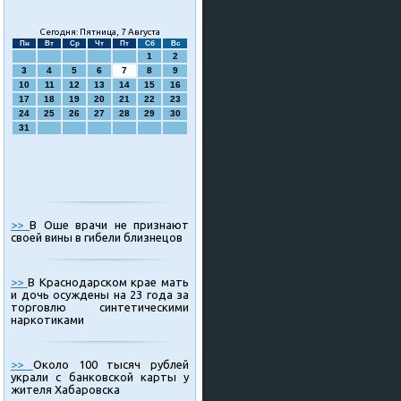
Сегодня: Пятница, 7 Августа
Пн
Вт
Ср
Чт
Пт
Сб
Вс
1
2
3
4
5
6
7
8
9
10
11
12
13
14
15
16
17
18
19
20
21
22
23
24
25
26
27
28
29
30
31
>>
В Оше врачи не признают
своей вины в гибели близнецов
>>
В Краснодарском крае мать
и дочь осуждены на 23 года за
торговлю синтетическими
наркотиками
>>
Около 100 тысяч рублей
украли с банковской карты у
жителя Хабаровска