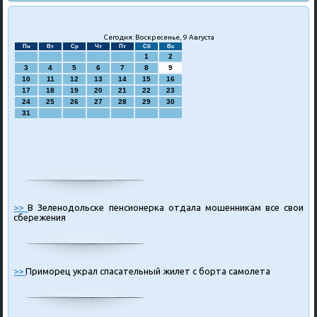
Сегодня: Воскресенье, 9 Августа
Пн
Вт
Ср
Чт
Пт
Сб
Вс
1
2
3
4
5
6
7
8
9
10
11
12
13
14
15
16
17
18
19
20
21
22
23
24
25
26
27
28
29
30
31
>>
В Зеленодольске пенсионерка отдала мошенникам все свои
сбережения
>>
Приморец украл спасательный жилет с борта самолета