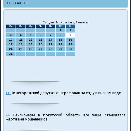
КОНТАКТЫ
Сегодня: Воскресенье, 9 Августа
Пн
Вт
Ср
Чт
Пт
Сб
Вс
1
2
3
4
5
6
7
8
9
10
11
12
13
14
15
16
17
18
19
20
21
22
23
24
25
26
27
28
29
30
31
>>
Нижегородский депутат оштрафован за езду в пьяном виде
>>
Пенсионеры в Иркутской области все чаще становятся
жертвами мошенников